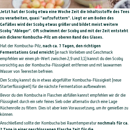
Jetzt hat der Scoby etwa eine Woche Zeit die Inhaltsstoffe des Tees
zu verarbeiten, quasi "aufzufuttern". Liegt er am Boden des
Gefäßes wird der Scoby etwas größer und bildet meist weitere
Scoby "Ableger". Oft schwimmt der Scoby und mit der Zeit entsteht
ein dickerer Kombucha-Pilz am oberen Rand des Glases.
Hat der Kombucha-Pilz,
nach ca. 7 Tagen, den richtigen
Fermentations
Grad erreicht
(je nach Vorlieben und Geschmack
empfehlen wir einen ph-Wert zwischen 2,9 und 3,1) kannst du den Scoby
vorsichtig aus der Kombucha-Flüssigkeit entfernen und mit lauwarmen
Wasser von Teeresten befreien.
Den Scoby kannst du in etwas abgefüllter Kombucha-Flüssigkeit (neue
Starterflüssigkeit) für die nächste Fermentation aufbewahren.
Bevor du den Kombucha in Flaschen abfüllen kannst empfehlen wir dir die
Flüssigkeit durch ein sehr feines Sieb oder alternativ durch eine Lage
Küchenrolle zu filtern. Dies ist aber kein Voraussetzung, um ihr genießen zu
können.
Anschließend sollte der Kombucha bei Raumtemperatur
nochmals für ca.
2 Tage in einer geschlossenen Flasche Zeit für die