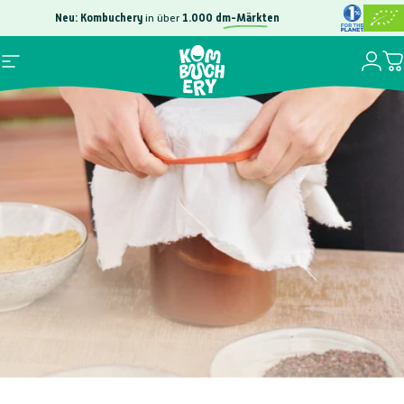
Direkt zum Inhalt
Neu: Kombuchery
in über
1.000
dm-Märkten
Gratis
100.000
Login
Seitennavigation
D
Kombuchery