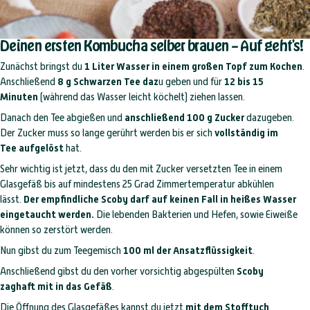
Deinen ersten Kombucha selber brauen – Auf geht’s!
Zunächst bringst du
1 Liter Wasser in einem großen Topf zum Kochen
.
Anschließend
8 g Schwarzen Tee daz
u geben und für
12 bis 15
Minuten
(während das Wasser leicht köchelt) ziehen lassen.
Danach den Tee abgießen und
anschließend 100 g Zucker
dazugeben.
Der Zucker muss so lange gerührt werden bis er sich
vollständig im
Tee
aufgelöst
hat.
Sehr wichtig ist jetzt, dass du den mit Zucker versetzten Tee in einem
Glasgefäß bis auf mindestens 25 Grad Zimmertemperatur abkühlen
lässt.
Der empfindliche Scoby darf auf keinen Fall in heißes Wasser
eingetaucht
werden.
Die lebenden Bakterien und Hefen, sowie Eiweiße
können so zerstört werden.
Nun gibst du zum Teegemisch
100 ml der Ansatzflüssigkeit
.
Anschließend gibst du den vorher vorsichtig abgespülten
Scoby
zaghaft
mit in das Gefäß
.
Die Öffnung des Glasgefäßes kannst du jetzt
mit dem Stofftuch