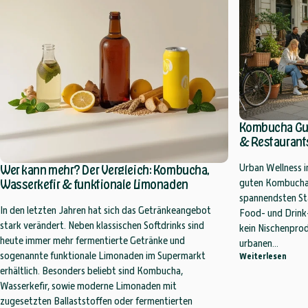
Kombucha Guid
& Restaurants
Wer kann mehr? Der Vergleich: Kombucha,
Urban Wellness in
Wasserkefir & funktionale Limonaden
guten Kombucha f
spannendsten St
In den letzten Jahren hat sich das Getränkeangebot
Food- und Drink-
stark verändert. Neben klassischen Softdrinks sind
kein Nischenprod
heute immer mehr fermentierte Getränke und
urbanen...
sogenannte funktionale Limonaden im Supermarkt
über 
Weiterlesen
erhältlich. Besonders beliebt sind Kombucha,
Wasserkefir, sowie moderne Limonaden mit
zugesetzten Ballaststoffen oder fermentierten