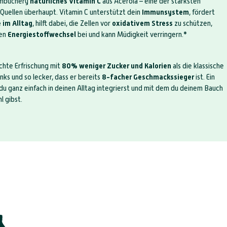
ombuchery
natürliches Vitamin C
aus Acerola – eine der stärksten
-Quellen überhaupt. Vitamin C unterstützt dein
Immunsystem
, fördert
 im Alltag
, hilft dabei, die Zellen vor
oxidativem Stress
zu schützen,
len
Energiestoffwechsel
bei und kann Müdigkeit verringern.*
chte Erfrischung mit
80% weniger Zucker und Kalorien
als die klassische
ks und so lecker, dass er bereits
8-facher Geschmackssieger
ist. Ein
du ganz einfach in deinen Alltag integrierst und mit dem du deinem Bauch
l gibst.