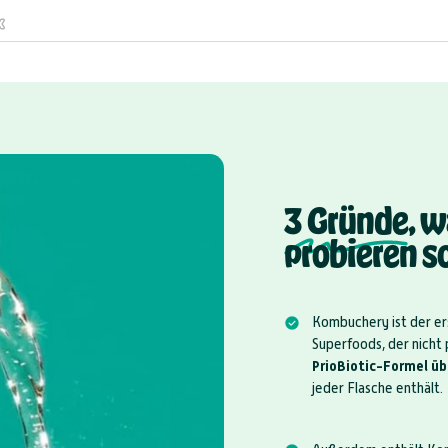
3 Gründe
, 
probieren so
Kombuchery ist der e
Superfoods, der nicht 
PrioBiotic-Formel üb
jeder Flasche enthält.