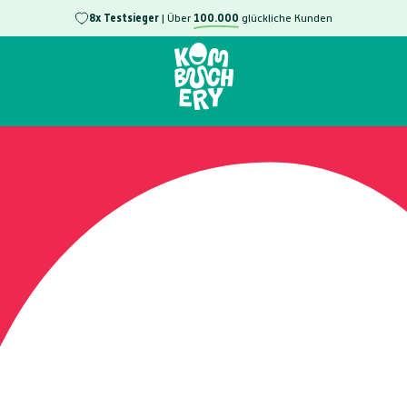
8x Testsieger
| Über
100.000
glückliche Kunden
Neu: Kombuchery
in über
1.000
dm-Märkten
Gratis
Kombuchery