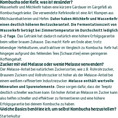
Kombucha oder Kefir, was ist gesünder?
Wasserkefir und Milchkefir haben eine kürzere Gärdauer im Gärgefäß als
Kombuchagetränke. Die verwendete Kefirknolle ist eine Art Klumpen aus
Milchsäurebakterien und Hefen.
Daher haben Milchkefir und Wasserkefir
einen deutlich höheren Restzuckeranteil. Die Fermentationszeit von
Wasserkefir beträgt bei Zimmertemperatur im Durchschnitt lediglich
1-2 Tage.
Das Getränk hat dadurch natürlich eine höhere Erfolgsgarantie
beim selber brauen Zuhause. Das macht Kefir am Ende aber, trotz
lebendiger Hefekulturen, unattraktiver im Vergleich zu Kombucha. Kefir hat
hingegen aufgrund des fehlenden Tees (Schwarztee) einen geringeren
Koffeingehalt.
Zucker mit viel Melasse oder wenig Melasse verwenden?
Der Melasse-Anteil bei natürlichen Zuckersorten, wie z.B. Rohrohrzucker,
Braunem Zuckern und Vollrohrzucker ist höher als der Melasse-Anteil bei
einem weißem raffiniertem Industriezucker.
Melasse enthält wertvolle
Mineralien und Spurenelemente.
Diese sorgen dafür, dass der Teepilz
deutlich schneller wachsen kann. Ein hoher Anteil an Melasse im Zucker kann
also helfen schneller und effektiver zu fermentieren und eine höhere
Erfolgsgarantie bei deinem Kombucha zu haben.
Welche Basics benötige ich, um selbst Kombucha herzustellen?
Starterkultur