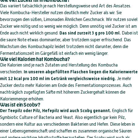
Das variiert tatsächlich je nach Herstellungsweise und Art des Ansatzes.
Viele Kombucha-Hersteller nutzen deutlich mehr Zucker als wir. Sie
bevorzugen den süßen, Limonaden Ähnlichen Geschmack. Wir nutzen soviel
Zucker wie nötig und so wenig wie möglich. Denn unnötig viel Zucker ist am
Ende auch nicht wirklich gesund.
Das sind zurzeit 3 g pro 100 ml.
Dabei ist
die saure Note etwas dominanter, aber trotzdem super erfrischend. Das
Wachstum des Kombuchapilz leidet trotzdem nicht darunter, denn die
Fermentationszeit im Gärgefäß ist einfach ein wenig länger.
Wie viel Kalorien hat Kombucha?
Die Kalorien sind je nach Zutaten und Herstellung des Kombucha
verschieden.
In unseren abgefüllten Flaschen
liegen die Kalorienwerte
mit 12 kcal pro 100 ml im Getränk vergleichsweise niedrig.
Je mehr
Zucker desto mehr Kalorien am Ende des Fermentationsprozesses. Auch
nachträglich zugefügten Säfte mit höherem Zuckergehalt können die
Kalorienmenge erhöhen.
Was ist ein Scoby?
Der Teepilz oder Pilz, Hefepilz wird auch Scoby genannt.
Englisch für
Symbiotic Culture of Bacteria and Yeast. Also eigentlich gar kein Pilz,
sondern eine Kultur aus verschiedenen Bakterien und Hefen. Diese leben in
einer Lebensgemeinschaft und schaffen es zusammen organische Säuren
und andere wichtige Inhaltsstoffe herzustellen. Der Scoby wird auch als