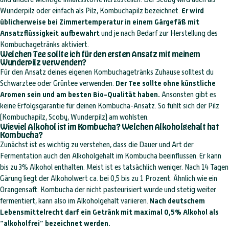
Wunderpilz oder einfach als Pilz, Kombuchapilz bezeichnet.
Er wird
üblicherweise bei Zimmertemperatur in einem Gärgefäß mit
Ansatzflüssigkeit aufbewahrt
und je nach Bedarf zur Herstellung des
Kombuchagetränks aktiviert.
Welchen Tee sollte ich für den ersten
Ansatz mit meinem
Wunderpilz verwenden?
Für den Ansatz deines eigenen Kombuchagetränks Zuhause solltest du
Schwarztee oder Grüntee verwenden.
Der Tee sollte ohne künstliche
Aromen sein und am besten Bio-Qualität haben.
Ansonsten gibt es
keine Erfolgsgarantie für deinen Kombucha-Ansatz. So fühlt sich der Pilz
(Kombuchapilz, Scoby, Wunderpilz) am wohlsten.
Wieviel Alkohol ist im Kombucha? Welchen Alkoholgehalt hat
Kombucha?
Zunächst ist es wichtig zu verstehen, dass die Dauer und Art der
Fermentation auch den Alkoholgehalt im Kombucha beeinflussen. Er kann
bis zu 3% Alkohol enthalten. Meist ist es tatsächlich weniger. Nach 14 Tagen
Gärung liegt der Alkoholwert ca. bei 0,5 bis zu 1 Prozent. Ähnlich wie ein
Orangensaft. Kombucha der nicht pasteurisiert wurde und stetig weiter
fermentiert, kann also im Alkoholgehalt variieren.
Nach deutschem
Lebensmittelrecht darf ein Getränk mit maximal 0,5% Alkohol als
“alkoholfrei” bezeichnet werden.