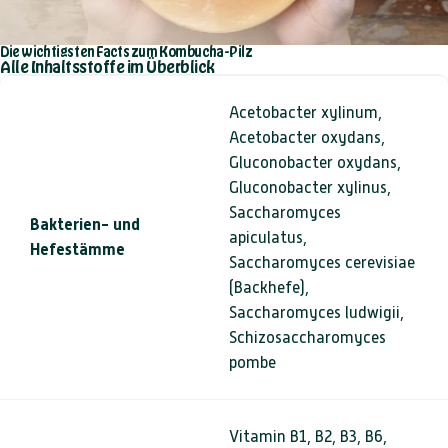
Die wichtigsten Facts zum
Kombucha-Pilz
Alle Inhaltsstoffe im Überblick
Acetobacter xylinum,
Acetobacter oxydans,
Gluconobacter oxydans,
Gluconobacter xylinus,
Saccharomyces
Bakterien- und
apiculatus,
Hefestämme
Saccharomyces cerevisiae
(Backhefe),
Saccharomyces ludwigii,
Schizosaccharomyces
pombe
Vitamin B1, B2, B3, B6,