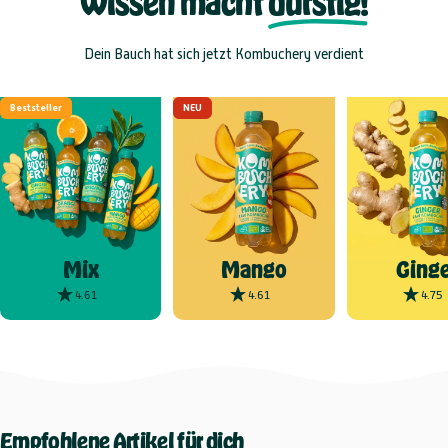
Wissen macht
durstig!
Dein Bauch hat sich jetzt Kombuchery verdient
Beststeller
NEU
Mix
Mango
Ginge
4.61
4.61
4.75
Empfohlene
Artikel
für
dich