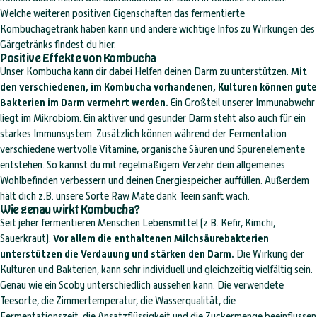
Welche weiteren positiven Eigenschaften das fermentierte
Kombuchagetränk haben kann und andere wichtige Infos zu Wirkungen des
Gärgetränks findest du hier.
Positive Effekte von Kombucha
Unser Kombucha kann dir dabei Helfen deinen Darm zu unterstützen.
Mit
den verschiedenen, im Kombucha vorhandenen, Kulturen können gute
Bakterien im Darm vermehrt werden.
Ein Großteil unserer Immunabwehr
liegt im Mikrobiom. Ein aktiver und gesunder Darm steht also auch für ein
starkes Immunsystem. Zusätzlich können während der Fermentation
verschiedene wertvolle Vitamine, organische Säuren und Spurenelemente
entstehen. So kannst du mit regelmäßigem Verzehr dein allgemeines
Wohlbefinden verbessern und deinen Energiespeicher auffüllen. Außerdem
hält dich z.B. unsere Sorte Raw Mate dank Teein sanft wach.
Wie genau wirkt Kombucha?
Seit jeher fermentieren Menschen Lebensmittel (z.B. Kefir, Kimchi,
Sauerkraut).
Vor allem die enthaltenen Milchsäurebakterien
unterstützen die Verdauung und stärken den Darm.
Die Wirkung der
Kulturen und Bakterien, kann sehr individuell und gleichzeitig vielfältig sein.
Genau wie ein Scoby unterschiedlich aussehen kann. Die verwendete
Teesorte, die Zimmertemperatur, die Wasserqualität, die
Fermentationszeit, die Ansatzflüssigkeit und die Zuckermenge beeinflussen