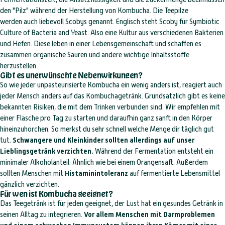
den "Pilz" während der Herstellung von Kombucha. Die Teepilze
werden auch liebevoll Scobys genannt. Englisch steht Scoby für Symbiotic
Culture of Bacteria and Yeast. Also eine Kultur aus verschiedenen Bakterien
und Hefen. Diese leben in einer Lebensgemeinschaft und schaffen es
zusammen organische Säuren und andere wichtige Inhaltsstoffe
herzustellen.
Gibt es unerwünschte Nebenwirkungen?
So wie jeder unpasteurisierte Kombucha ein wenig anders ist, reagiert auch
jeder Mensch anders auf das Kombuchagetränk. Grundsätzlich gibt es keine
bekannten Risiken, die mit dem Trinken verbunden sind. Wir empfehlen mit
einer Flasche pro Tag zu starten und daraufhin ganz sanft in den Körper
hineinzuhorchen. So merkst du sehr schnell welche Menge dir täglich gut
tut.
Schwangere und Kleinkinder sollten allerdings auf unser
Lieblingsgetränk verzichten.
Während der Fermentation entsteht ein
minimaler Alkoholanteil. Ähnlich wie bei einem Orangensaft. Außerdem
sollten Menschen mit
Histaminintoleranz
auf fermentierte Lebensmittel
gänzlich verzichten.
Für wen ist Kombucha geeignet?
Das Teegetränk ist für jeden geeignet, der Lust hat ein gesundes Getränk in
seinen Alltag zu integrieren.
Vor allem Menschen mit Darmproblemen