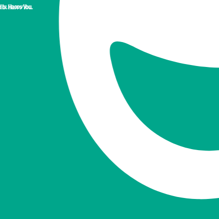
appy You.