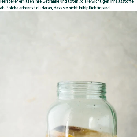
und Mineralstoffe
Hersteller erhitzen ihre Getränke und töten so alle wichtigen Inhaltsstoffe
Kobalt, Zink
ab. Solche erkennst du daran, dass sie nicht kühlpflichtig sind.
Sekundäre
Flavone, Isoflavonoide,
Pflanzenstoffe
Polyphenole
Enzyme,
u.a. 14 verschiedene
Aminosäuren und
Aminosäuren
Gerbstoffe