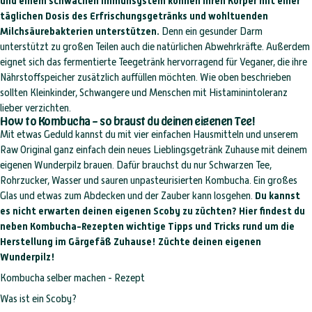
und einem schwachen Immunsystem können ihren Körper mit einer
täglichen Dosis des Erfrischungsgetränks und wohltuenden
Milchsäurebakterien unterstützen.
Denn ein gesunder Darm
unterstützt zu großen Teilen auch die natürlichen Abwehrkräfte. Außerdem
eignet sich das fermentierte Teegetränk hervorragend für Veganer, die ihre
Nährstoffspeicher zusätzlich auffüllen möchten. Wie oben beschrieben
sollten Kleinkinder, Schwangere und Menschen mit Histaminintoleranz
lieber verzichten.
How to Kombucha – so braust du deinen eigenen Tee!
Mit etwas Geduld kannst du mit vier einfachen Hausmitteln und unserem
Raw Original ganz einfach dein neues Lieblingsgetränk Zuhause mit deinem
eigenen Wunderpilz brauen. Dafür brauchst du nur Schwarzen Tee,
Rohrzucker, Wasser und sauren unpasteurisierten Kombucha. Ein großes
Glas und etwas zum Abdecken und der Zauber kann losgehen.
Du kannst
es nicht erwarten deinen eigenen Scoby zu züchten? Hier findest du
neben Kombucha-Rezepten wichtige Tipps und Tricks rund um die
Herstellung im Gärgefäß Zuhause! Züchte deinen eigenen
Wunderpilz!
Kombucha selber machen - Rezept
Was ist ein Scoby?