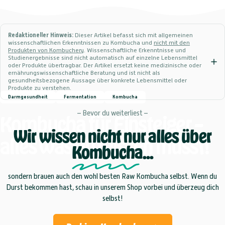
Redaktioneller Hinweis:
Dieser Artikel befasst sich mit allgemeinen
wissenschaftlichen Erkenntnissen zu Kombucha und
nicht mit den
Produkten von Kombuchery
. Wissenschaftliche Erkenntnisse und
Studienergebnisse sind nicht automatisch auf einzelne Lebensmittel
oder Produkte übertragbar. Der Artikel ersetzt keine medizinische oder
ernährungswissenschaftliche Beratung und ist nicht als
gesundheitsbezogene Aussage über konkrete Lebensmittel oder
Produkte zu verstehen.
Darmgesundheit
Fermentation
Kombucha
– Bevor du weiterliest –
Kombucha
für
Einsteiger
–
Wir wissen nicht nur alles über
alles
was
du
wissen
musst!
Kombucha
...
sondern brauen auch den wohl besten Raw Kombucha selbst. Wenn du
Durst bekommen hast, schau in unserem Shop vorbei und überzeug dich
selbst!