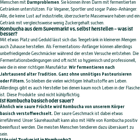
Menschen mit
Darmproblemen
. Sie können ihren Darm mit fermentierten
Getränken unterstützen. Für Veganer, Sportler und sogar Paleo-Anhänger.
Alle, die keine Lust auf industrielle, überzuckerte Massenware haben und ein
Getränk mit vergleichsweise wenig Zuckergehalt suchen.
Kombucha aus dem Supermarkt vs. selbst herstellen – was ist
besser?
Mit etwas Platz und Geduld lässt sich das Teegetränk in kleineren Mengen
auch Zuhause herstellen. Als Fermentations-Anfänger können allerdings
unbefriedigende Geschmäcker während der ersten Versuche entstehen. Die
Fermentationsbedingungen sind oft nicht so hygienisch und professionell,
wie die in einer richtigen Manufaktur.
Wir fermentieren nach
Jahrtausend alter Tradition.
Ganz ohne unnötiges Pasteurisieren
oder Filtern.
So bleiben die vielen wichtigen Inhaltsstoffe am Leben.
Allerdings gibt es auch Hersteller bei denen kaum noch Leben in der Flasche
ist. Diese Produkte sind nicht kühlpflichtig.
Ist Kombucha basisch oder sauer?
Ähnlich wie saure Früchte wird Kombucha von unserem Körper
basisch verstoffwechselt.
Der saure Geschmack ist dabei etwas
irreführend. Unser Säurehaushalt kann also mit Hilfe von Kombucha positiv
beeinflusst werden. Die meisten Menschen tendieren dazu übersäuert zu
sein.
Wie viel Zucker ist in Kombucha?